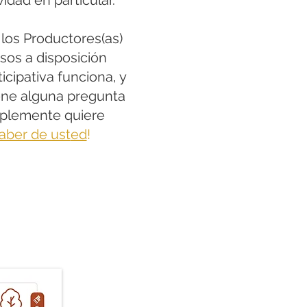
idad en particular.
 los Productores(as)
sos a disposición
icipativa funciona, y
iene alguna pregunta
mplemente quiere
aber de ust
ed
!