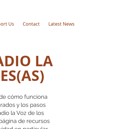
ort Us
Contact
Latest News
ADIO LA
ES(AS)
 de cómo funciona
crados y los pasos
io la Voz de los
 página de recursos