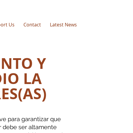
ort Us
Contact
Latest News
ENTO Y
IO LA
ES(AS)
ave para garantizar que
er debe ser altamente